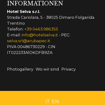
INFORMATIONEN
Hotel Selva s.r.l.
Strada Cariolara, 5 - 38025 Dimaro Folgarida
Trentino
Telefon:
+39 0463.986355
E-mail:
info@hotelselva.it
- PEC:
selva.srl@arubapec.it
PIVA 00486730229 - CIN
IT022233A1OKDFB9ZA
Photogallery
Wo wir sind
Privacy
IT
EN